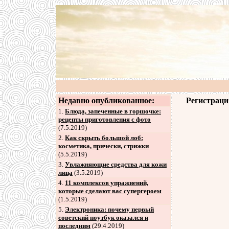
Недавно опубликованное:
Регистраци
1.
Блюда, запеченные в горшочке:
рецепты приготовления с фото
(7.5.2019)
2
.
Как скрыть большой лоб:
косметика, прически, стрижки
(5.5.2019)
3
.
Увлажняющие средства для кожи
лица
(3.5.2019)
4
.
11 комплексов упражнений,
которые сделают вас супергероем
(1.5.2019)
5
.
Электроника: почему первый
советский ноутбук оказался и
последним
(29.4.2019)