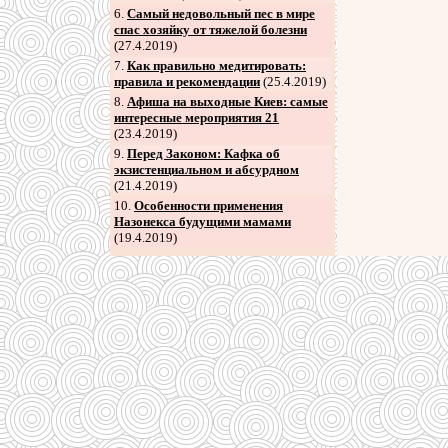
6
.
Самый недовольный пес в мире
спас хозяйку от тяжелой болезни
(27.4.2019)
7
.
Как правильно медитировать:
правила и рекомендации
(25.4.2019)
8
.
Афиша на выходные Киев: самые
интересные мероприятия 21
(23.4.2019)
9
.
Перед Законом: Кафка об
экзистенциальном и абсурдном
(21.4.2019)
10.
Особенности применения
Назонекса будущими мамами
(19.4.2019)