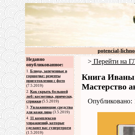
potencial-lichno
Недавно
>
Перейти на
опубликованное:
1.
Блюда, запеченные в
Книга Иваны
горшочке: рецепты
приготовления с фото
Мастерство а
(7.5.2019)
2
.
Как скрыть большой
лоб: косметика, прически,
Опубликовано: 
стрижки
(5.5.2019)
3
.
Увлажняющие средства
для кожи лица
(3.5.2019)
4
.
11 комплексов
упражнений, которые
сделают вас супергероем
(1.5.2019)