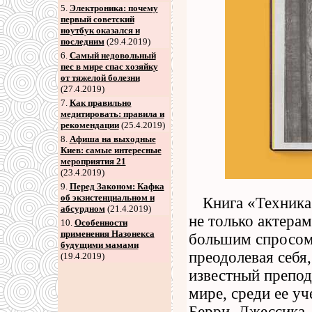
5
.
Электроника: почему
первый советский
ноутбук оказался и
последним
(29.4.2019)
6
.
Самый недовольный
пес в мире спас хозяйку
от тяжелой болезни
(27.4.2019)
7
.
Как правильно
медитировать: правила и
рекомендации
(25.4.2019)
8
.
Афиша на выходные
Киев: самые интересные
мероприятия 21
(23.4.2019)
9
.
Перед Законом: Кафка
об экзистенциальном и
Книга «Техника
абсурдном
(21.4.2019)
не только актерам
10.
Особенности
применения Назонекса
большим спросом 
будущими мамами
преодолевая себя
(19.4.2019)
известный препод
мире, среди ее у
Берри, Джессика