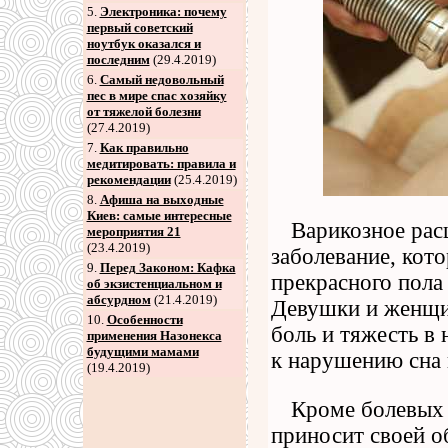
5
.
Электроника: почему
первый советский
ноутбук оказался и
последним
(29.4.2019)
6
.
Самый недовольный
пес в мире спас хозяйку
от тяжелой болезни
(27.4.2019)
7
.
Как правильно
медитировать: правила и
рекомендации
(25.4.2019)
8
.
Афиша на выходные
Киев: самые интересные
Варикозное рас
мероприятия 21
(23.4.2019)
заболевание, кот
9
.
Перед Законом: Кафка
прекрасного пол
об экзистенциальном и
абсурдном
(21.4.2019)
Девушки и женщи
10.
Особенности
боль и тяжесть в
применения Назонекса
будущими мамами
к нарушению сна
(19.4.2019)
Кроме болевых
приносит своей о