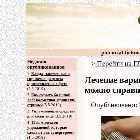
potencial-lichno
Недавно
>
Перейти на
опубликованное:
1.
Блюда, запеченные в
Лечение вари
горшочке: рецепты
приготовления с фото
можно справи
(7.5.2019)
2
.
Как скрыть большой
лоб: косметика, прически,
Опубликовано: 
стрижки
(5.5.2019)
3
.
Увлажняющие средства
для кожи лица
(3.5.2019)
4
.
11 комплексов
упражнений, которые
сделают вас супергероем
(1.5.2019)