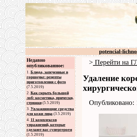
potencial-lichno
Недавно
>
Перейти на
опубликованное:
1.
Блюда, запеченные в
Удаление коре
горшочке: рецепты
приготовления с фото
хирургическо
(7.5.2019)
2
.
Как скрыть большой
лоб: косметика, прически,
Опубликовано: 
стрижки
(5.5.2019)
3
.
Увлажняющие средства
для кожи лица
(3.5.2019)
4
.
11 комплексов
упражнений, которые
сделают вас супергероем
(1.5.2019)