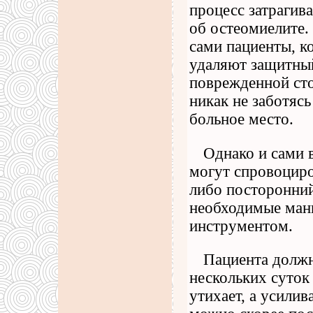
процесс затрагив
об остеомиелите.
сами пациенты, к
удаляют защитный
поврежденной ст
никак не заботясь
больное место.
Однако и сами 
могут спровоциро
либо посторонний
необходимые ман
инструментом.
Пациента должн
нескольких суток 
утихает, а усилив