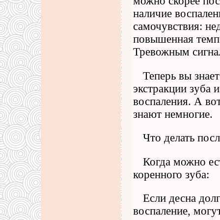
можно скорее пос
наличие воспален
самочувствия: нед
повышенная темпе
Тревожным сигнал
Теперь вы знает
экстракции зуба и
воспаления. А во
знают немногие.
Что делать посл
Когда можно ес
коренного зуба:
Если десна долг
воспаление, могу