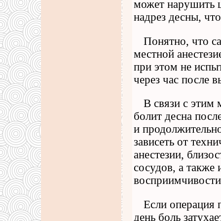
может нарушить ц
надрез десны, что
Понятно, что с
местной анестези
при этом не испыт
через час после 
В связи с этим
болит десна посл
и продолжительн
зависеть от техн
анестезии, близо
сосудов, а также
восприимчивости 
Если операция 
день боль затухае