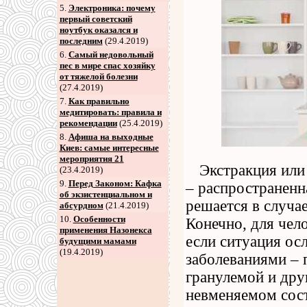
5
.
Электроника: почему
первый советский
ноутбук оказался и
последним
(29.4.2019)
6
.
Самый недовольный
пес в мире спас хозяйку
от тяжелой болезни
(27.4.2019)
7
.
Как правильно
медитировать: правила и
рекомендации
(25.4.2019)
8
.
Афиша на выходные
Киев: самые интересные
мероприятия 21
Экстракция или
(23.4.2019)
9
.
Перед Законом: Кафка
– распространенн
об экзистенциальном и
решается в случае
абсурдном
(21.4.2019)
10.
Особенности
Конечно, для чело
применения Назонекса
если ситуация о
будущими мамами
(19.4.2019)
заболеваниями – 
гранулемой и друг
невменяемом сост