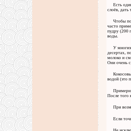
Есть оди
слоёв, дать 
Чтобы по
часто приме
пудру (200 
воды.
У многих
десертах, п
молоко и см
Они очень с
Кокосовы
водой (это 
Примерны
После того 
При возм
Если точн
Не исклю