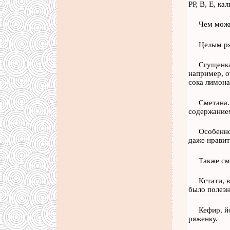
РР, В, Е, к
Чем можн
Целым ря
Сгущенка
например, о
сока лимона
Сметана.
содержанием
Особенно
даже нравит
Также см
Кстати, 
было полезн
Кефир, й
ряженку.