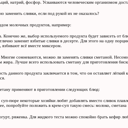
альций, натрий, фосфор. Усваиваются человеческим организмом дост
о заменить сливки, если под рукой их не оказалось?
дом молочных продуктов, например:
. Конечно же, выбор используемого продукта будет зависеть от бл
тлично заменит взбитые сливки в десерте. Для этого на одну порцию
, взбивают всё вместе миксером.
 Многие сомневаются, можно ли заменять сливки сметаной. Несом
 жира. Лучше всего использовать сметану для приготовления бискви
сть данного продукта заключается в том, что он оставляет лёгкий 
ся.
етану применяют в приготовлении следующих блюд:
в суп-пюре некоторые хозяйки любят добавлять вместо сливок плав
ее, попробуйте положить в крем-суп такую смесь: молоко, сметана 
огурт, ряженка. Для жидкого теста можно спокойно брать кефир люб