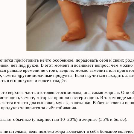
хочется приготовить нечто особенное, порадовать себя и своих родн
ивок, нет под рукой. В этот момент и возникает вопрос: чем можно
ься раньше времени не стоит, ведь их можно заменить или приготов
, чем на другие молочные продукты. Если научиться находить альт
ть в его покупке и вовсе отпадёт.
 это верхняя часть отстоявшегося молока, она самая жирная. Они 
истенцию, чем те, которые прошли пастеризацию. В таком виде мо
вляется в тесто для выпечки, муссы, запеканки. Взбитые сливки исп
родукт становится за счёт взбивания.
ывают обычные (с жирностью 10–20%) и жирные (35% и более).
ь питательны, ведь помимо жира включают в себя большое количест