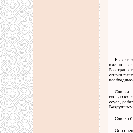
Бывает, 
именно – сл
Расстраиват
сливки выше
необходимос
Сливки –
густую конс
соусе, доба
Воздушным п
Сливки б
Они очен