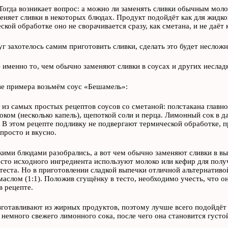
Тогда возникает вопрос: а можно ли заменять сливки обычным моло
еняет сливки в некоторых блюдах. Продукт подойдёт как для жидкого
ской обработке оно не сворачивается сразу, как сметана, и не даёт
уг захотелось самим приготовить сливки, сделать это будет неслож
 именно то, чем обычно заменяют сливки в соусах и других неслад
ве примера возьмём соус «Бешамель»:
 из самых простых рецептов соусов со сметаной: полстакана главно
ком (несколько капель), щепоткой соли и перца. Лимонный сок в д
. В этом рецепте подливку не подвергают термической обработке, 
просто и вкусно.
кими блюдами разобрались, а вот чем обычно заменяют сливки в вып
сто исходного ингредиента используют молоко или кефир для полу
 теста. Но в приготовлении сладкой выпечки отличной альтернатив
аслом (1:1). Положив сгущёнку в тесто, необходимо учесть, что он
в рецепте.
готавливают из жирных продуктов, поэтому лучше всего подойдёт 
 немного свежего лимонного сока, после чего она становится густо