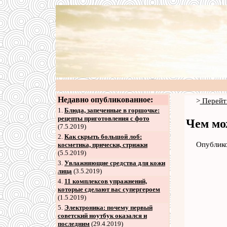
Недавно опубликованное:
>
Перейт
1.
Блюда, запеченные в горшочке:
рецепты приготовления с фото
Чем мо
(7.5.2019)
2
.
Как скрыть большой лоб:
Опублико
косметика, прически, стрижки
(5.5.2019)
3
.
Увлажняющие средства для кожи
лица
(3.5.2019)
4
.
11 комплексов упражнений,
которые сделают вас супергероем
(1.5.2019)
5
.
Электроника: почему первый
советский ноутбук оказался и
последним
(29.4.2019)