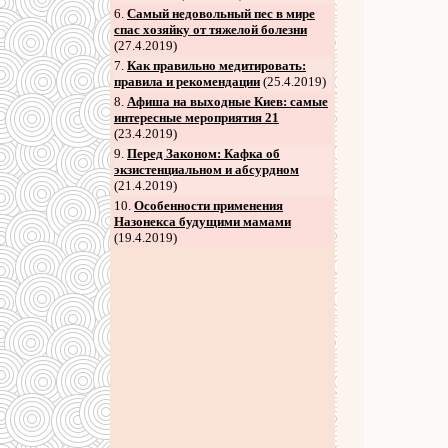
6
.
Самый недовольный пес в мире
спас хозяйку от тяжелой болезни
(27.4.2019)
7
.
Как правильно медитировать:
правила и рекомендации
(25.4.2019)
8
.
Афиша на выходные Киев: самые
интересные мероприятия 21
(23.4.2019)
9
.
Перед Законом: Кафка об
экзистенциальном и абсурдном
(21.4.2019)
10.
Особенности применения
Назонекса будущими мамами
(19.4.2019)