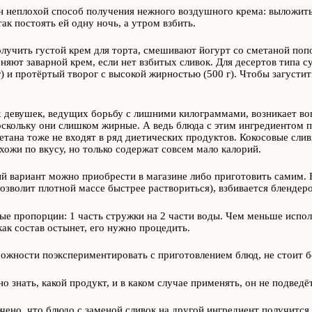
н неплохой способ получения нежного воздушного крема: выложить
так постоять ей одну ночь, а утром взбить.
лучить густой крем для торта, смешивают йогурт со сметаной поп
няют заварной крем, если нет взбитых сливок. Для десертов типа 
г) и протёртый творог с высокой жирностью (500 г). Чтобы загустит
 девушек, ведущих борьбу с лишними килограммами, возникает воп
оскольку они слишком жирные. А ведь блюда с этим ингредиентом
етана тоже не входят в ряд диетических продуктов. Кокосовые слив
хожи по вкусу, но только содержат совсем мало калорий.
й вариант можно приобрести в магазине либо приготовить самим. Б
позволит плотной массе быстрее раствориться), взбивается блендер
е пропорции: 1 часть стружки на 2 части воды. Чем меньше исполь
как состав остынет, его нужно процедить.
ожности поэкспериментировать с приготовлением блюд, не стоит б
о знать, какой продукт, и в каком случае применять, он не подведёт
чено, что блюдо с заменой сливок на другой ингредиент получится