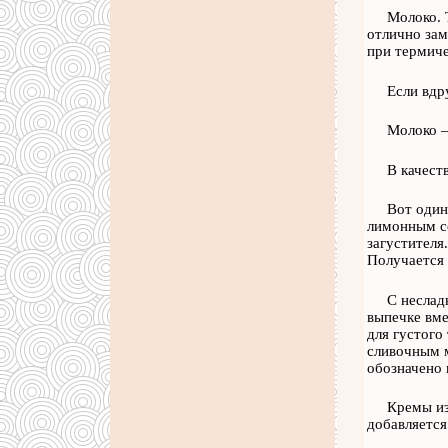
Молоко. 
отлично зам
при термиче
Если вдр
Молоко –
В качест
Вот один
лимонным со
загустителя
Получается 
С неслад
выпечке вме
для густого
сливочным м
обозначено 
Кремы из
добавляется