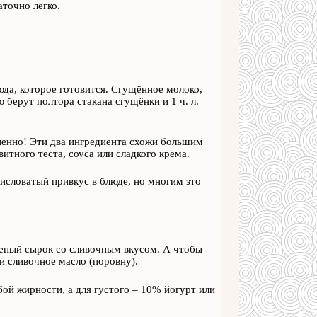
аточно легко.
юда, которое готовится. Сгущённое молоко,
 берут полтора стакана сгущёнки и 1 ч. л.
ненно! Эти два ингредиента схожи большим
тного теста, соуса или сладкого крема.
кисловатый привкус в блюде, но многим это
леный сырок со сливочным вкусом. А чтобы
и сливочное масло (поровну).
ой жирности, а для густого – 10% йогурт или