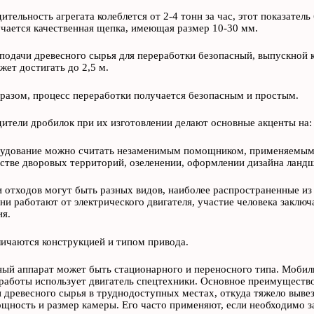
ительность агрегата колеблется от 2-4 тонн за час, этот показатель
чается качественная щепка, имеющая размер 10-30 мм.
подачи древесного сырья для переработки безопасный, выпускной к
жет достигать до 2,5 м.
разом, процесс переработки получается безопасным и простым.
ители дробилок при их изготовлении делают основные акценты на:
удование можно считать незаменимым помощником, применяемым в 
стве дворовых территорий, озеленении, оформлении дизайна ландш
 отходов могут быть разных видов, наиболее распространенные из
ни работают от электрического двигателя, участие человека заключ
я.
ичаются конструкцией и типом привода.
ый аппарат может быть стационарного и переносного типа. Мобил
 работы использует двигатель спецтехники. Основное преимущество
 древесного сырья в труднодоступных местах, откуда тяжело выве
ность и размер камеры. Его часто применяют, если необходимо з