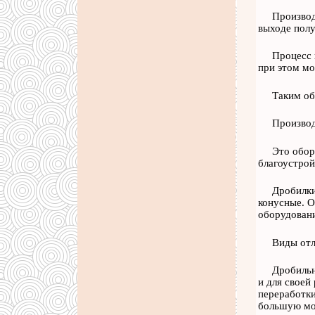
Производ
выходе полу
Процесс 
при этом мо
Таким об
Производ
Это обор
благоустрой
Дробилки
конусные. О
оборудовани
Виды отл
Дробильн
и для своей
переработки
большую мощ