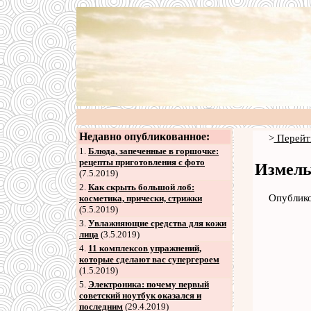
Недавно опубликованное:
>
Перейт
1.
Блюда, запеченные в горшочке:
рецепты приготовления с фото
Измель
(7.5.2019)
2
.
Как скрыть большой лоб:
Опублико
косметика, прически, стрижки
(5.5.2019)
3
.
Увлажняющие средства для кожи
лица
(3.5.2019)
4
.
11 комплексов упражнений,
которые сделают вас супергероем
(1.5.2019)
5
.
Электроника: почему первый
советский ноутбук оказался и
последним
(29.4.2019)