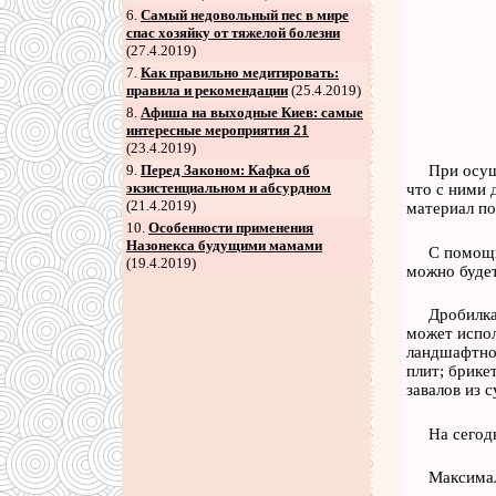
6
.
Самый недовольный пес в мире
спас хозяйку от тяжелой болезни
(27.4.2019)
7
.
Как правильно медитировать:
правила и рекомендации
(25.4.2019)
8
.
Афиша на выходные Киев: самые
интересные мероприятия 21
(23.4.2019)
9
.
Перед Законом: Кафка об
При осущ
экзистенциальном и абсурдном
что с ними 
(21.4.2019)
материал по
10.
Особенности применения
Назонекса будущими мамами
С помощь
(19.4.2019)
можно будет
Дробилка
может испол
ландшафтном
плит; брике
завалов из 
На сегод
Максимал