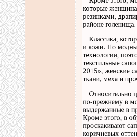
Кроме этого, м
которые женщинам
резинками, драпи
районе голенища.
Классика, котор
и кожи. Но модны
технологии, поэт
текстильные сапо
2015», женские с
ткани, меха и про
Относительно ц
по-прежнему в мо
выдержанные в пр
Кроме этого, в о
проскакивают сап
коричневых оттен