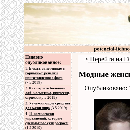
potencial-lichno
Недавно
>
Перейти на
опубликованное:
1.
Блюда, запеченные в
Модные женск
горшочке: рецепты
приготовления с фото
(7.5.2019)
Опубликовано: 
2
.
Как скрыть большой
лоб: косметика, прически,
стрижки
(5.5.2019)
3
.
Увлажняющие средства
для кожи лица
(3.5.2019)
4
.
11 комплексов
упражнений, которые
сделают вас супергероем
(1.5.2019)