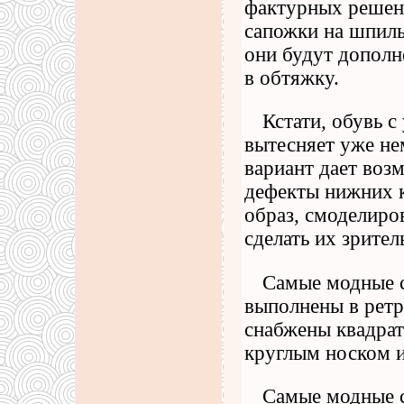
фактурных решени
сапожки на шпиль
они будут допол
в обтяжку.
Кстати, обувь 
вытесняет уже не
вариант дает воз
дефекты нижних к
образ, смоделиров
сделать их зрител
Самые модные 
выполнены в ретро
снабжены квадра
круглым носком 
Самые модные с