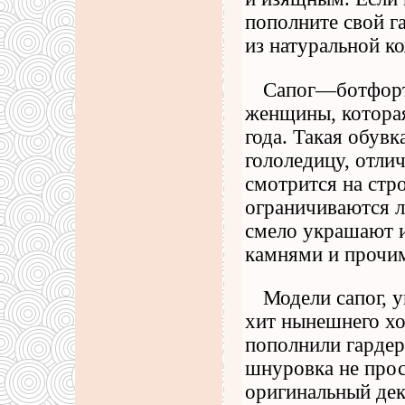
пополните свой г
из натуральной к
Сапог—ботфорт 
женщины, которая
года. Такая обув
гололедицу, отли
смотрится на стр
ограничиваются 
смело украшают и
камнями и прочи
Модели сапог,
хит нынешнего хо
пополнили гардер
шнуровка не прос
оригинальный дек