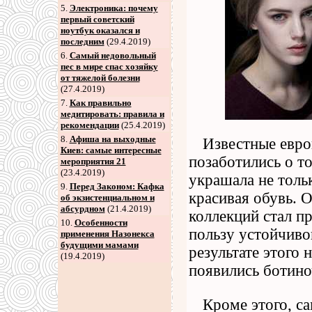
5
.
Электроника: почему
первый советский
ноутбук оказался и
последним
(29.4.2019)
6
.
Самый недовольный
пес в мире спас хозяйку
от тяжелой болезни
(27.4.2019)
7
.
Как правильно
медитировать: правила и
рекомендации
(25.4.2019)
8
.
Афиша на выходные
Известные евро
Киев: самые интересные
позаботились о т
мероприятия 21
(23.4.2019)
украшала не тольк
9
.
Перед Законом: Кафка
красивая обувь. 
об экзистенциальном и
абсурдном
(21.4.2019)
коллекций стал п
10.
Особенности
пользу устойчиво
применения Назонекса
будущими мамами
результате этого 
(19.4.2019)
появились ботино
Кроме этого, с