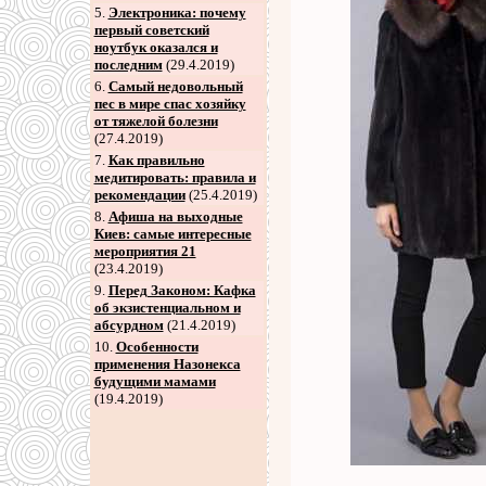
5
.
Электроника: почему
первый советский
ноутбук оказался и
последним
(29.4.2019)
6
.
Самый недовольный
пес в мире спас хозяйку
от тяжелой болезни
(27.4.2019)
7
.
Как правильно
медитировать: правила и
рекомендации
(25.4.2019)
8
.
Афиша на выходные
Киев: самые интересные
мероприятия 21
(23.4.2019)
9
.
Перед Законом: Кафка
об экзистенциальном и
абсурдном
(21.4.2019)
10.
Особенности
применения Назонекса
будущими мамами
(19.4.2019)