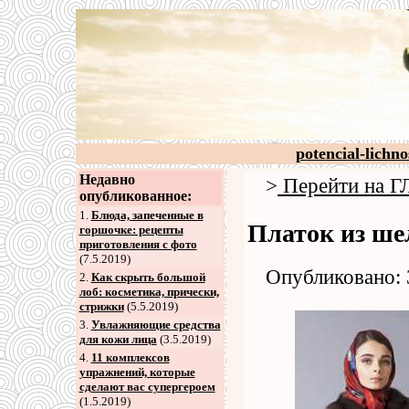
potencial-lichno
Недавно
>
Перейти на
опубликованное:
1.
Блюда, запеченные в
Платок из ше
горшочке: рецепты
приготовления с фото
(7.5.2019)
Опубликовано: 
2
.
Как скрыть большой
лоб: косметика, прически,
стрижки
(5.5.2019)
3
.
Увлажняющие средства
для кожи лица
(3.5.2019)
4
.
11 комплексов
упражнений, которые
сделают вас супергероем
(1.5.2019)