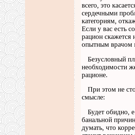
всего, это касает
сердечными пробл
категориям, отка
Если у вас есть с
рацион скажется 
опытным врачом 
Безусловный пл
необходимости же
рационе.
При этом не ст
смысле:
Будет обидно, е
банальной причин
думать, что корр