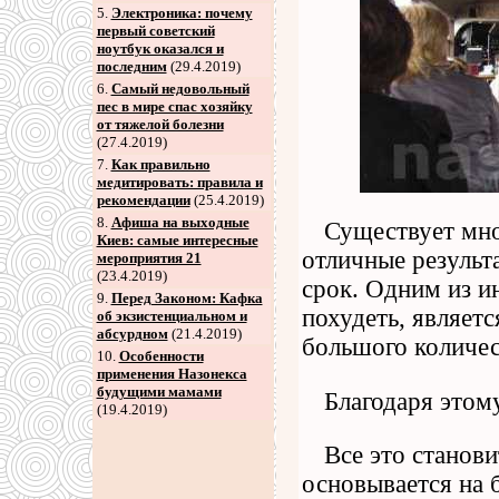
5
.
Электроника: почему
первый советский
ноутбук оказался и
последним
(29.4.2019)
6
.
Самый недовольный
пес в мире спас хозяйку
от тяжелой болезни
(27.4.2019)
7
.
Как правильно
медитировать: правила и
рекомендации
(25.4.2019)
8
.
Афиша на выходные
Существует мно
Киев: самые интересные
отличные результ
мероприятия 21
(23.4.2019)
срок. Одним из и
9
.
Перед Законом: Кафка
похудеть, являет
об экзистенциальном и
абсурдном
(21.4.2019)
большого количес
10.
Особенности
применения Назонекса
будущими мамами
Благодаря этом
(19.4.2019)
Все это станов
основывается на 