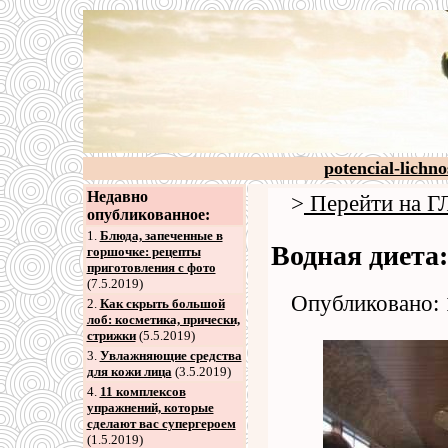
potencial-lichno
Недавно
>
Перейти на
опубликованное:
1.
Блюда, запеченные в
Водная диета:
горшочке: рецепты
приготовления с фото
(7.5.2019)
Опубликовано: 
2
.
Как скрыть большой
лоб: косметика, прически,
стрижки
(5.5.2019)
3
.
Увлажняющие средства
для кожи лица
(3.5.2019)
4
.
11 комплексов
упражнений, которые
сделают вас супергероем
(1.5.2019)