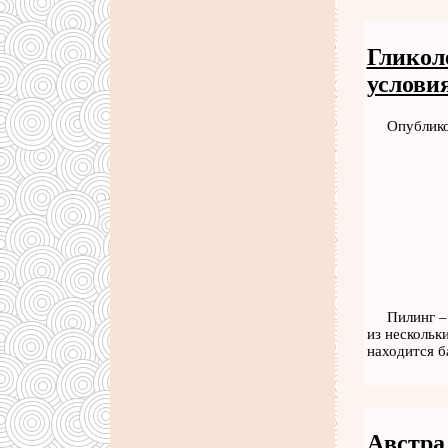
Гликол
услови
Опублико
Пилинг –
из нескольк
находится 
Австра