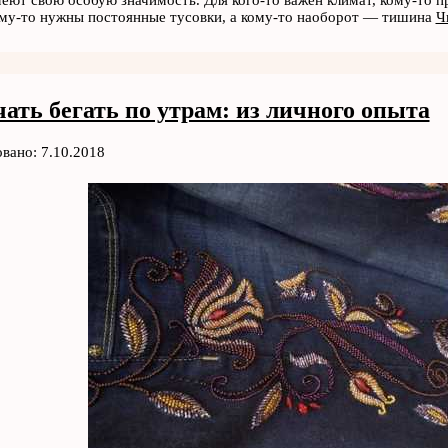
еют свою особую значимость. Для кого-то важен климат, кому-то 
ому-то нужны постоянные тусовки, а кому-то наоборот — тишина
Ч
ать бегать по утрам: из личного опыта
вано: 7.10.2018