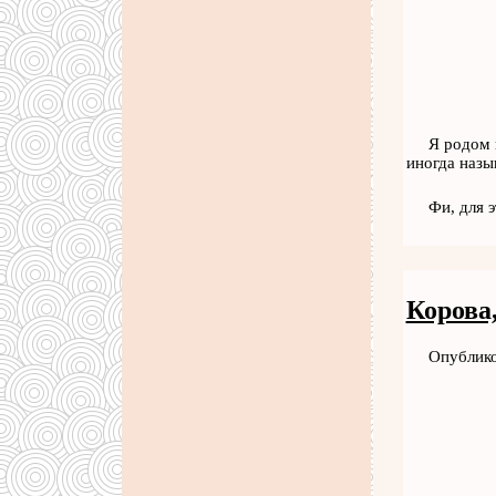
Я родом 
иногда назы
Фи, для 
Корова,
Опублико