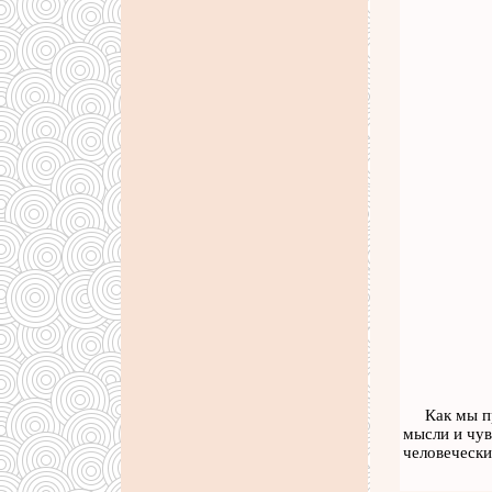
Как мы п
мысли и чув
человечески