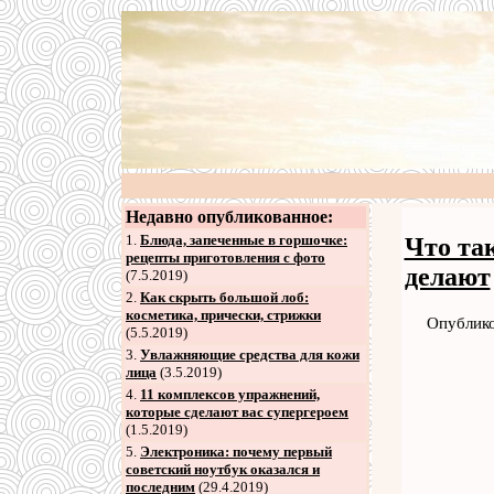
Недавно опубликованное:
1.
Блюда, запеченные в горшочке:
Что та
рецепты приготовления с фото
делают
(7.5.2019)
2
.
Как скрыть большой лоб:
косметика, прически, стрижки
Опублико
(5.5.2019)
3
.
Увлажняющие средства для кожи
лица
(3.5.2019)
4
.
11 комплексов упражнений,
которые сделают вас супергероем
(1.5.2019)
5
.
Электроника: почему первый
советский ноутбук оказался и
последним
(29.4.2019)