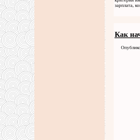
критерии им
зарплата, к
Как нач
Опублико