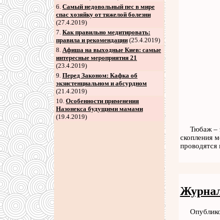
6
.
Самый недовольный пес в мире
спас хозяйку от тяжелой болезни
(27.4.2019)
7
.
Как правильно медитировать:
правила и рекомендации
(25.4.2019)
8
.
Афиша на выходные Киев: самые
интересные мероприятия 21
(23.4.2019)
9
.
Перед Законом: Кафка об
экзистенциальном и абсурдном
(21.4.2019)
10.
Особенности применения
Назонекса будущими мамами
(19.4.2019)
Тюбаж – 
скопления м
проводятся
Журнал
Опублико