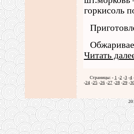
шт.морковь 
горкисоль п
Приготовл
Обжаривае
Читать дале
Страницы: -
1
-
2
-
3
-
4
-
24
-
25
-
26
-
27
-
28
-
29
-
3
20