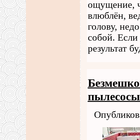
ощущение, ч
влюблён, ве
голову, нед
собой. Если 
результат б
Безмешко
пылесосы
Опубликова