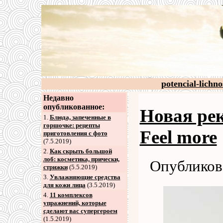
potencial-lichno
Недавно
опубликованное:
Новая ре
1.
Блюда, запеченные в
горшочке: рецепты
Feel more
приготовления с фото
(7.5.2019)
2
.
Как скрыть большой
лоб: косметика, прически,
Опубликова
стрижки
(5.5.2019)
3
.
Увлажняющие средства
для кожи лица
(3.5.2019)
4
.
11 комплексов
упражнений, которые
сделают вас супергероем
(1.5.2019)