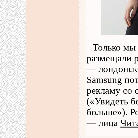
Только мы 
размещали р
— лондонска
Samsung по
рекламу со 
(«Увидеть б
больше»). Р
— лица
Чит