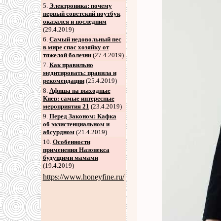
5
.
Электроника: почему
первый советский ноутбук
оказался и последним
(29.4.2019)
6
.
Самый недовольный пес
в мире спас хозяйку от
тяжелой болезни
(27.4.2019)
7
.
Как правильно
медитировать: правила и
рекомендации
(25.4.2019)
8
.
Афиша на выходные
Киев: самые интересные
мероприятия 21
(23.4.2019)
9
.
Перед Законом: Кафка
об экзистенциальном и
абсурдном
(21.4.2019)
10.
Особенности
применения Назонекса
будущими мамами
(19.4.2019)
https://www.honeyfine.ru/