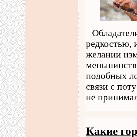
Обладател
редкостью, 
желании изм
меньшинство
подобных ло
связи с пот
не принима
Какие гор